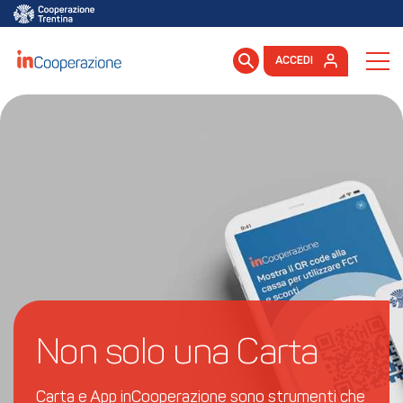
ACCEDI
Non solo una Carta
Carta e App inCooperazione sono strumenti che