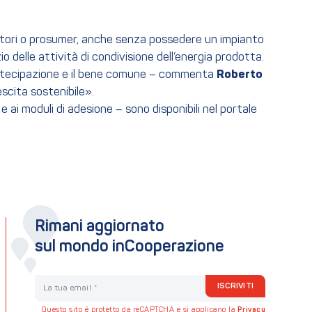
uttori o prosumer, anche senza possedere un impianto
io delle attività di condivisione dell’energia prodotta.
partecipazione e il bene comune – commenta
Roberto
escita sostenibile».
e ai moduli di adesione – sono disponibili nel portale
Rimani aggiornato
sul mondo inCooperazione
La tua email
ISCRIVITI
Questo sito è protetto da reCAPTCHA e si applicano la
Privacy