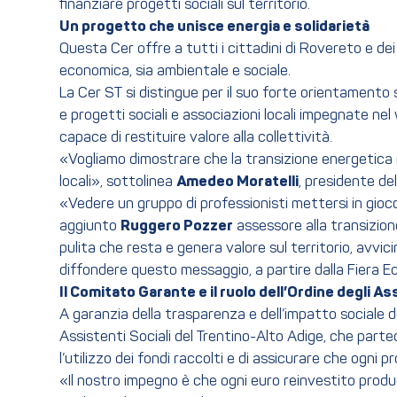
finanziare progetti sociali sul territorio.
Un progetto che unisce energia e solidarietà
Questa Cer offre a tutti i cittadini di Rovereto e dei 
economica, sia ambientale e sociale.
La Cer ST si distingue per il suo forte orientamento s
e progetti sociali e associazioni locali impegnate nel
capace di restituire valore alla collettività.
«Vogliamo dimostrare che la transizione energetica 
locali», sottolinea
Amedeo Moratelli
, presidente del
«Vedere un gruppo di professionisti mettersi in gioc
aggiunto
Ruggero Pozzer
assessore alla transizion
pulita che resta e genera valore sul territorio, avvic
diffondere questo messaggio, a partire dalla Fiera E
Il Comitato Garante e il ruolo dell’Ordine degli As
A garanzia della trasparenza e dell’impatto sociale de
Assistenti Sociali del Trentino-Alto Adige, che part
l’utilizzo dei fondi raccolti e di assicurare che ogni 
«Il nostro impegno è che ogni euro reinvestito produc