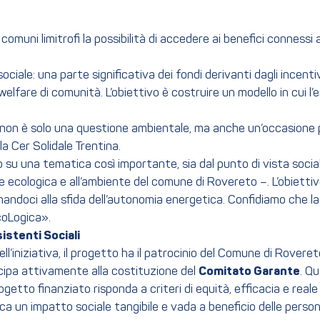
comuni limitrofi la possibilità di accedere ai benefici connessi 
ociale: una parte significativa dei fondi derivanti dagli incenti
 welfare di comunità. L’obiettivo è costruire un modello in cui 
non è solo una questione ambientale, ma anche un’occasione p
la Cer Solidale Trentina.
o su una tematica così importante, sia dal punto di vista soci
e ecologica e all’ambiente del comune di Rovereto –. L’obiettiv
inandoci alla sfida dell’autonomia energetica. Confidiamo che l
coLogica».
sistenti Sociali
ll’iniziativa, il progetto ha il patrocinio del Comune di Roveret
ecipa attivamente alla costituzione del
Comitato Garante
. Q
progetto finanziato risponda a criteri di equità, efficacia e real
a un impatto sociale tangibile e vada a beneficio delle person