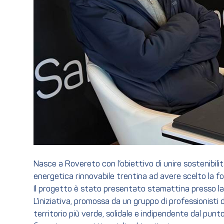
Nasce a Rovereto con l’obiettivo di unire sostenibili
energetica rinnovabile trentina ad avere scelto la 
Il progetto è stato presentato stamattina presso la 
L’iniziativa, promossa da un gruppo di professionisti 
territorio più verde, solidale e indipendente dal punto