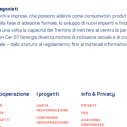
tagonisti
i, enti e imprese, che possono aderire come consumatori, prod
 fase di adesione formale, lo sviluppo di nuovi impianti e l’iniz
 una volta la capacità del Trentino di mettere al centro la 
n Cer ST l’energia diventa motore di inclusione sociale e di cr
e – dallo statuto al regolamento, fino ai materiali informativi 
ooperazione
I progetti
Info & Privacy
'È
CARTA
PRIVACY
INCOOPERAZIONE
TA
FAQ
COWORKING
GETTI
AGGIORNA
INCOOPERAZIONE
PREFERENZE