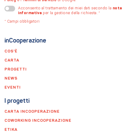
Policy
e i
Termini di servizio
di Google.
nota
Acconsento al trattamento dei miei dati secondo la
informativa
per la gestione della richiesta.
*
*
Campi obbligatori
inCooperazione
COS'È
CARTA
PROGETTI
NEWS
EVENTI
I progetti
CARTA INCOOPERAZIONE
COWORKING INCOOPERAZIONE
ETIKA