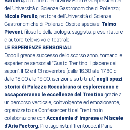
Barbero,
cofondatore di Slow Food e vicepresidente
dell’Università di Scienze Gastronomiche di Pollenzo;
Nicola Perullo
, rettore dell’Università di Scienze
Gastronomiche di Pollenzo. Ospite speciale:
Telmo
Pievani
, filosofo della biologia, saggista, presentatore
e autore televisivo e teatrale.
LE ESPERIENZE SENSORIALI
Dopo il grande successo dello scorso anno, tornano le
esperienze sensoriali “Gusto Trentino. Il piacere dei
sapori”. Il 12 e il 13 novembre (dalle 16.30 alle 17.30 o
dalle 18.00 alle 19.00, iscrizione su bitm.it)
negli spazi
storici di Palazzo Roccabruna si esploreranno e
assaporeranno le eccellenze del Trentino
grazie a
un percorso verticale, coinvolgente ed emozionante,
organizzato da Confesercenti del Trentino in
collaborazione con
Accademia d’ Impresa
e
Miscele
d’Aria Factory
. Protagonisti: il Trentodoc, il Pane