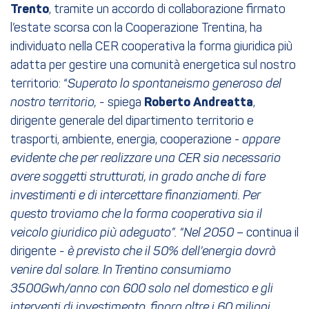
Trento
, tramite un accordo di collaborazione firmato
l’estate scorsa con la Cooperazione Trentina, ha
individuato nella CER cooperativa la forma giuridica più
adatta per gestire una comunità energetica sul nostro
territorio: “
Superato lo spontaneismo generoso del
nostro territorio, -
spiega
Roberto Andreatta
,
dirigente generale del dipartimento territorio e
trasporti, ambiente, energia, cooperazione -
appare
evidente che per realizzare una CER sia necessario
avere soggetti strutturati, in grado anche di fare
investimenti e di intercettare finanziamenti. Per
questo troviamo che la forma cooperativa sia il
veicolo giuridico più adeguato”. “Nel 2050 –
continua il
dirigente
- è previsto che il 50% dell’energia dovrà
venire dal solare. In Trentino consumiamo
3500Gwh/anno con 600 solo nel domestico e gli
interventi di investimento, finora oltre i 60 milioni,