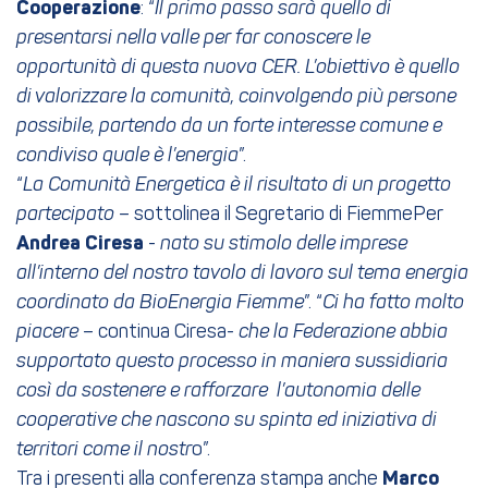
Cooperazione
: “
Il primo passo sarà quello di
presentarsi nella valle per far conoscere le
opportunità di questa nuova CER. L’obiettivo è quello
di valorizzare la comunità, coinvolgendo più persone
possibile, partendo da un forte interesse comune e
condiviso quale è l’energia
”.
“
La Comunità Energetica è il risultato di un progetto
partecipato
– sottolinea il Segretario di FiemmePer
Andrea Ciresa
-
nato su stimolo delle imprese
all’interno del nostro tavolo di lavoro sul tema energia
coordinato da BioEnergia Fiemme
”. “
Ci ha fatto molto
piacere
– continua Ciresa-
che la Federazione abbia
supportato questo processo in maniera sussidiaria
così da sostenere e rafforzare l’autonomia delle
cooperative che nascono su spinta ed iniziativa di
territori come il nostr
o”.
Tra i presenti alla conferenza stampa anche
Marco