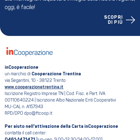
oggi, è facile!
SCOPRI
DI PIÙ
inCooperazione
un marchio di
Cooperazione Trentina
via Segantini, 10 - 38122 Trento
www.cooperazionetrentina.it
Iscrizione Registro Imprese TN | Cod. Fisc. e Part. IVA
00110640224 | Iscrizione Albo Nazionale Enti Cooperativi
MU-CAL n. A157943
RPD/DPO dpo@ftcoop.it
Per aiuto nell'attivazione della Carta inCooperazione
contatta il call center:
0461-1471471
(lun-ven, 9:00-12:30/14:00-17:00)