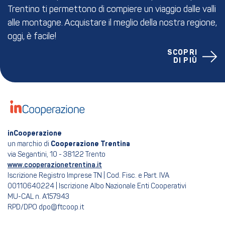
Trentino ti permettono di compiere un viaggio dalle valli
alle montagne. Acquistare il meglio della nostra regione,
oggi, è facile!
SCOPRI
DI PIÙ
inCooperazione
un marchio di
Cooperazione Trentina
via Segantini, 10 - 38122 Trento
www.cooperazionetrentina.it
Iscrizione Registro Imprese TN | Cod. Fisc. e Part. IVA
00110640224 | Iscrizione Albo Nazionale Enti Cooperativi
MU-CAL n. A157943
RPD/DPO dpo@ftcoop.it