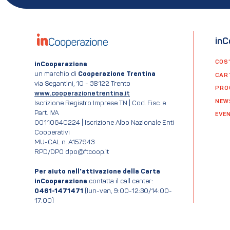
inC
COS
inCooperazione
un marchio di
Cooperazione Trentina
CAR
via Segantini, 10 - 38122 Trento
PRO
www.cooperazionetrentina.it
NEW
Iscrizione Registro Imprese TN | Cod. Fisc. e
Part. IVA
EVEN
00110640224 | Iscrizione Albo Nazionale Enti
Cooperativi
MU-CAL n. A157943
RPD/DPO dpo@ftcoop.it
Per aiuto nell'attivazione della Carta
inCooperazione
contatta il call center:
0461-1471471
(lun-ven, 9:00-12:30/14:00-
17:00)