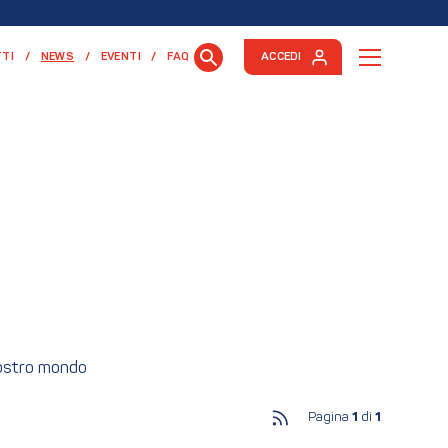
(CURRENT)
TI
NEWS
EVENTI
FAQ
ACCEDI
nostro mondo
Pagina
1
di
1