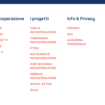
ooperazione
I progetti
Info & Privacy
'È
CARTA
PRIVACY
INCOOPERAZIONE
TA
FAQ
COWORKING
GETTI
AGGIORNA
INCOOPERAZIONE
PREFERENZE
S
ETIKA
TI
SOLIDARIETÀ
INCOOPERAZIONE
HUB VACCINALI
INCOOPERAZIONE
ENERGIA
INCOOPERAZIONE
NUOVO ASTRA
SALA
INCOOPERAZIONE